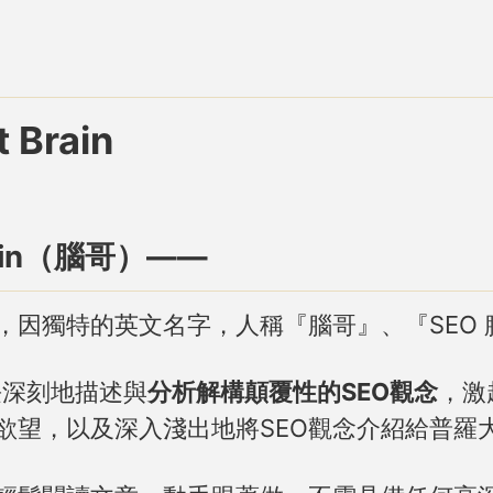
 Brain
n Lin（腦哥）——
家，因獨特的英文名字，人稱『腦哥』、『SEO 
擅長深刻地描述與
分析解構顛覆性的SEO觀念
，激
欲望，以及深入淺出地將SEO觀念介紹給普羅