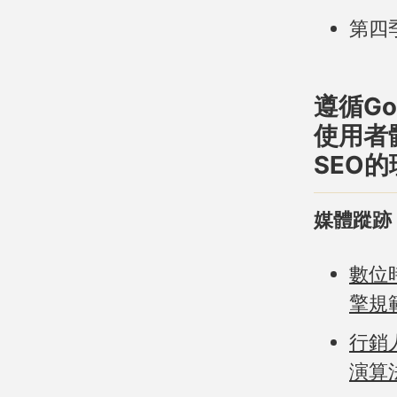
第四
遵循Go
使用者
SEO
媒體蹤跡
數位
擎規
行銷
演算