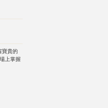
省寶貴的
戰場上掌握