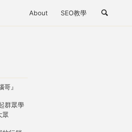
About
SEO教學
切
換
搜
索
腦哥』
起群眾學
大眾