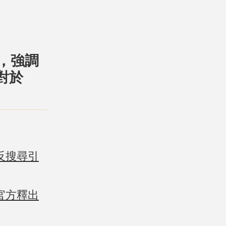
念，強調
對於
反搜尋引
官方釋出