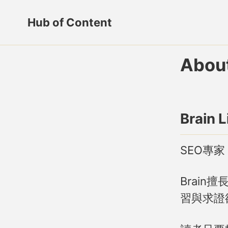
轉
轉
轉
Hub of Content
至
至
至
Skip
主
内
頁
links
導
容
脚
About
航
欄
Brai
SEO專
Brain
習與求證