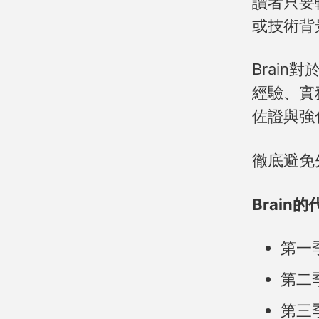
讀者只要
或技術背
Brain
經驗、實
佐證與強
徹底避免
Brain
第一
第二
第三