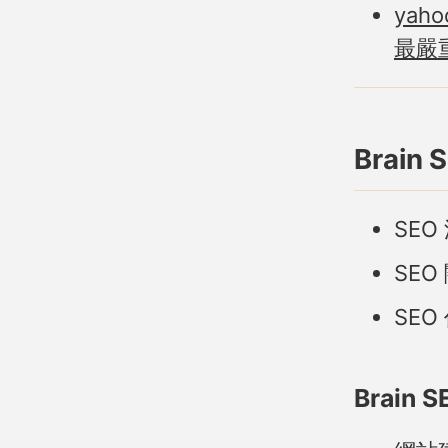
ya
最嚴
Brain
SE
SEO
SE
Brai