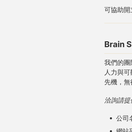
可協助開
Brain
我們的團
人力與可
先機，無
洽詢請提
公司
網站平台