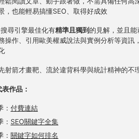
輕鬆閱讀文章、動手跟著做，不需具備任何高
景，也能輕易搞懂SEO、取得好成效
對於搜尋引擎最佳化有
精準且獨到
的見解，並且能
務操作、引用歐美權威說法與實例分析等資訊
化
先射箭才畫靶、流於違背科學與統計精神的不
的代表作品：
季：
付費連結
季：
SEO關鍵字全集
季：
關鍵字如何排名