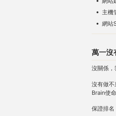
網站建
主機管
網站
萬一沒
沒關係，
沒有做不
Brain
保證排名