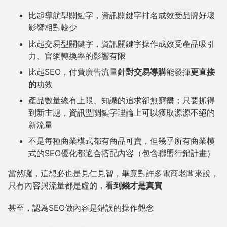
比起導航型關鍵字，資訊關鍵字排名成效受品牌好壞
影響相對較少
比起交易型關鍵字，資訊關鍵字操作成效受產品吸引
力、官網轉換率的影響有限
比起SEO，付費廣告流量
針對交易導購
能發揮
更直接
的
功效
產品數量總有上限、知識的追求卻無窮盡；只要抓得
到新主題，資訊型關鍵字理論上可以獲取源源不絕的
新流量
不是每種商業模式都有商品可賣，但幾乎所有商業模
式的SEO優化都適合搭配內容（包含
聯盟行銷計畫
）
當然囉，這想必也是見仁見智，畢竟對許多電商老闆來說，
只有內容與流量都是虛的，
看到錢才是真實
甚至，認為SEO做內容是錯誤的操作觀念