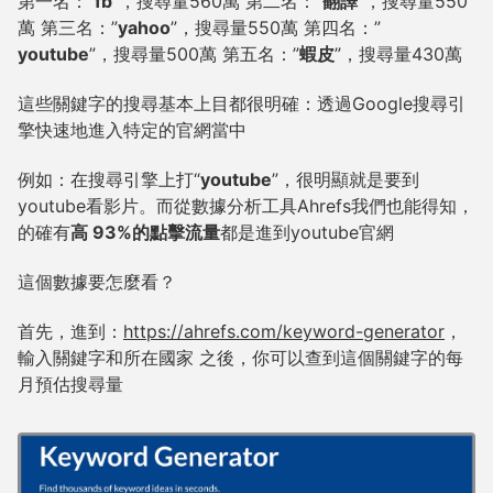
第一名：”
fb
”，搜尋量560萬 第二名：”
翻譯
”，搜尋量550
萬 第三名：”
yahoo
”，搜尋量550萬 第四名：”
youtube
”，搜尋量500萬 第五名：”
蝦皮
”，搜尋量430萬
這些關鍵字的搜尋基本上目都很明確：透過Google搜尋引
擎快速地進入特定的官網當中
例如：在搜尋引擎上打“
youtube
”，很明顯就是要到
youtube看影片。而從數據分析工具Ahrefs我們也能得知，
的確有
高 93%的點擊流量
都是進到youtube官網
這個數據要怎麼看？
首先，進到：
https://ahrefs.com/keyword-generator
，
輸入關鍵字和所在國家 之後，你可以查到這個關鍵字的每
月預估搜尋量