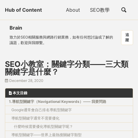
轉
轉
轉
切
Hub of Content
About
SEO教學
至
至
至
Skip
換
主
内
頁
links
搜
導
容
脚
Brain
索
航
追
致力於SEO相關服務與網路行銷業務，如有任何想討論或了解的
欄
蹤
議題，歡迎與我聯繫。
SEO小教室：關鍵字分類——三大類
關鍵字是什麼？
December 28, 2020
本文目錄
1.導航型關鍵字（Navigational Keywords）—— 我要問路
Google通常會自己排名導航型關鍵字
導航型關鍵字通常不需要優化
什麼時候需要優化導航型關鍵字呢？
導航型關鍵字——世界上最熱搜關鍵字類型