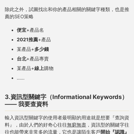
除此之外，試圖找出和你的產品相關的關鍵字種類，也是推
薦的SEO策略
便宜
+產品名
2021推薦
+產品
某產品+
多少錢
台北
+產品專賣
某產品+
線上
購物
……
3.資訊型關鍵字（Informational Keywords）
—— 我要查資料
輸入資訊型關鍵字的使用者最明顯的用途就是想要『查詢資
料』，由於人們的好奇心往往
無窮無盡
，資訊型的關鍵字往
往也能帶來非常多的流量，它也是讓陌生客戶
開始『認識』